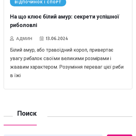
ВІДПОЧИНОК І СПОРТ
На що клює білий амур: секрети успішної
риболовлі
АДМИН
13.06.2024
Білий амур, або травоїдний короп, привертає
увагу рибалок своїми великими розмірами і
жвавим характером. Розуміння переваг цієї риби
в їжі
Поиск