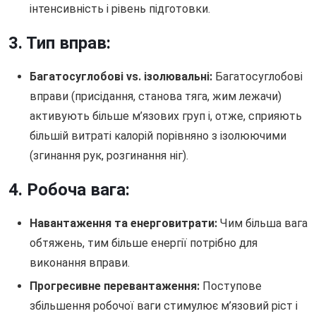
інтенсивність і рівень підготовки.
3. Тип вправ:
Багатосуглобові vs. ізолювальні:
Багатосуглобові
вправи (присідання, станова тяга, жим лежачи)
активують більше м’язових груп і, отже, сприяють
більшій витраті калорій порівняно з ізолюючими
(згинання рук, розгинання ніг).
4. Робоча вага:
Навантаження та енерговитрати:
Чим більша вага
обтяжень, тим більше енергії потрібно для
виконання вправи.
Прогресивне перевантаження:
Поступове
збільшення робочої ваги стимулює м’язовий ріст і