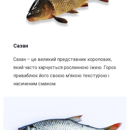
Сазан
Сазан – це великий представник коропових,
який часто харчується рослинною їжею. Горох
приваблює його своєю м’якою текстурою і
насиченим смаком.