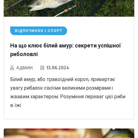
ВІДПОЧИНОК І СПОРТ
На що клює білий амур: секрети успішної
риболовлі
АДМИН
13.06.2024
Білий амур, або травоїдний короп, привертає
увагу рибалок своїми великими розмірами і
жвавим характером. Розуміння переваг цієї риби
в їжі