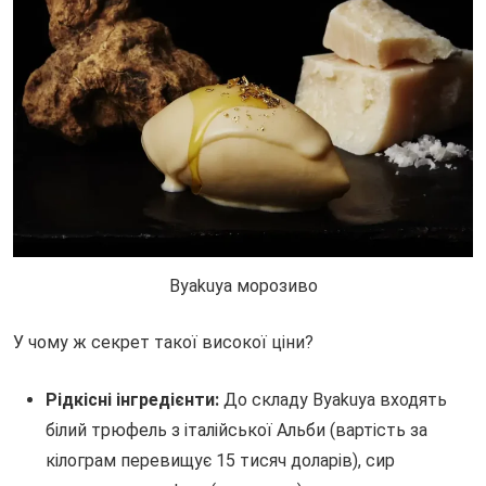
Byakuya морозиво
У чому ж секрет такої високої ціни?
Рідкісні інгредієнти:
До складу Byakuya входять
білий трюфель з італійської Альби (вартість за
кілограм перевищує 15 тисяч доларів), сир