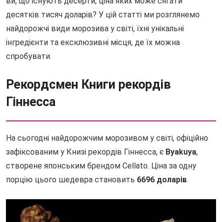
ви, що існують десерти, ціна яких може сягати
десятків тисяч доларів? У цій статті ми розглянемо
найдорожчі види морозива у світі, їхні унікальні
інгредієнти та ексклюзивні місця, де їх можна
спробувати.
Рекордсмен Книги рекордів
Гіннесса
На сьогодні найдорожчим морозивом у світі, офіційно
зафіксованим у Книзі рекордів Гіннесса, є
Byakuya
,
створене японським брендом Cellato. Ціна за одну
порцію цього шедевра становить
6696 доларів
.