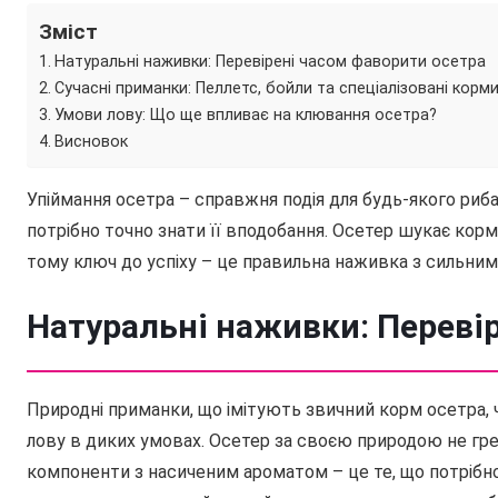
Зміст
Натуральні наживки: Перевірені часом фаворити осетра
Сучасні приманки: Пеллетс, бойли та спеціалізовані корм
Умови лову: Що ще впливає на клювання осетра?
Висновок
Упіймання осетра – справжня подія для будь-якого риба
потрібно точно знати її вподобання. Осетер шукає ко
тому ключ до успіху – це правильна наживка з сильним
Натуральні наживки: Переві
Природні приманки, що імітують звичний корм осетра, 
лову в диких умовах. Осетер за своєю природою не гре
компоненти з насиченим ароматом – це те, що потрібн