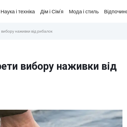
Наука і техніка
Дім і Сім’я
Мода і стиль
Відпочино
 вибору наживки від рибалок
рети вибору наживки від