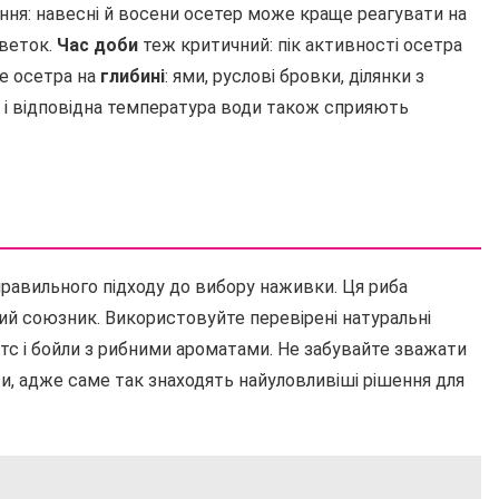
ння: навесні й восени осетер може краще реагувати на
еветок.
Час доби
теж критичний: пік активності осетра
йте осетра на
глибині
: ями, руслові бровки, ділянки з
і відповідна температура води також сприяють
правильного підходу до вибору наживки. Ця риба
ий союзник. Використовуйте перевірені натуральні
летс і бойли з рибними ароматами. Не забувайте зважати
и, адже саме так знаходять найуловливіші рішення для