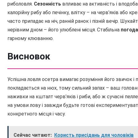
риболовля.
Сезонність
впливає на активність і вподоба
калорійну рибу або печінку, влітку – на черв’яків або кр
часто припадає на ніч, ранній ранок і пізній вечір. Шука
нерівним дном – його улюблені місця. Стабільна
погода
гарному клюванню.
Висновок
Успішна ловля осетра вимагає розуміння його звичок і 
покладається на нюх, тому сильний запах – ваш головн
наживки на кшталт черв’яків і риби, або ж сучасні пел
на умови лову і завжди будьте готові експериментуват
конкретного місця і часу.
Сейчас читают:
Користь присідань для чоловіків