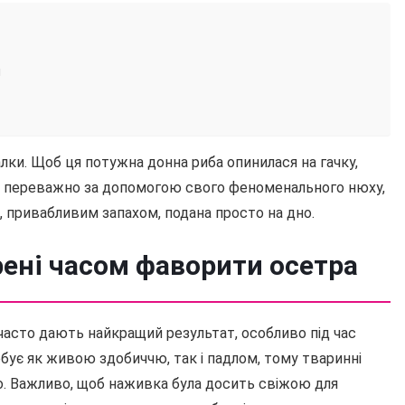
и
лки. Щоб ця потужна донна риба опинилася на гачку,
рм переважно за допомогою свого феноменального нюху,
, привабливим запахом, подана просто на дно.
рені часом фаворити осетра
часто дають найкращий результат, особливо під час
бує як живою здобиччю, так і падлом, тому тваринні
о. Важливо, щоб наживка була досить свіжою для