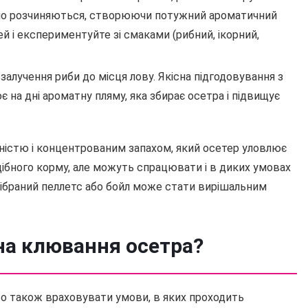
льно розчиняються, створюючи потужний ароматичний
 і експериментуйте зі смаками (рибний, ікорний,
залучення риби до місця лову. Якісна підгодовування з
 на дні ароматну пляму, яка збирає осетра і підвищує
ністю і концентрованим запахом, який осетер уловлює
одібного корму, але можуть спрацювати і в диких умовах
ібраний пеллетс або бойл може стати вирішальним
на клювання осетра?
во також враховувати умови, в яких проходить