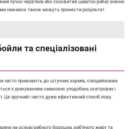
ємний пучок черв’яків або соковитий шматок риби) значно
іями наживок також можуть принести результат.
бойли та спеціалізовані
а часто привчають до штучних кормів, спеціалізовані
ться з урахуванням смакових уподобань осетрових і
. Це зручний і часто дуже ефективний спосіб лову.
овлені на основі рибного борошна, риб’ячого жиру та