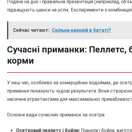
Подача на дно і правильна презентація (наприклад, об’
підвищують шанси на успіх. Експерименти з комбінац
Сейчас читают:
Скільки калорій в бататі?
Сучасні приманки: Пеллетс, 
корми
У наш час, особливо на комерційних водоймах, де осетр
приманки показують чудові результати. Вони створюю
насичені атрактантами для максимальної привабливості
Основні види сучасних приманок на осетра:
Осетровий пеллетс і бойли:
Гранули і бойли, вигот