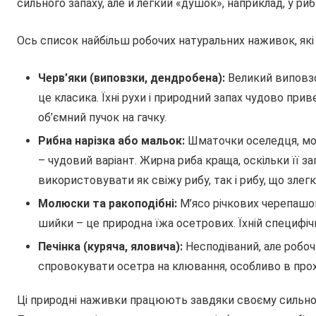
сильного запаху, але й легкий «душок», наприклад, у ри
Ось список найбільш робочих натуральних наживок, які
Черв’яки (виповзки, дендробена):
Великий виповзо
це класика. Їхні рухи і природний запах чудово при
об’ємний пучок на гачку.
Рибна нарізка або мальок:
Шматочки оселедця, мойв
– чудовий варіант. Жирна риба краща, оскільки її 
використовувати як свіжу рибу, так і рибу, що злег
Молюски та ракоподібні:
М’ясо річкових черепашок 
шийки – це природна їжа осетрових. Їхній специфі
Печінка (куряча, яловича):
Несподіваний, але робоч
спровокувати осетра на клювання, особливо в прох
Ці природні наживки працюють завдяки своєму сильному