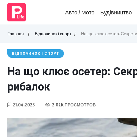
Авто / Мото
Будівництво
Главная
Відпочинок і спорт
На що клює осетер: Секрети
ВІДПОЧИНОК І СПОРТ
На що клює осетер: Сек
рибалок
21.04.2025
2.02K ПРОСМОТРОВ