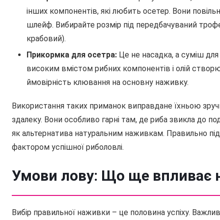
інших компонентів, які любить осетер. Вони пові
шлейф. Вибирайте розмір під передбачуваний трофей
крабовий).
Прикормка для осетра:
Це не насадка, а суміш для 
високим вмістом рибних компонентів і олій створює
ймовірність клювання на основну наживку.
Використання таких приманок виправдане їхньою зруч
здалеку. Вони особливо гарні там, де риба звикла до п
як альтернатива натуральним наживкам. Правильно під
фактором успішної риболовлі.
Умови лову: Що ще впливає 
Вибір правильної наживки – це половина успіху. Важли