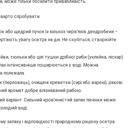
би, може тільки посилити привабливість.
 варто спробувати:
к або щедрий пучок із кількох черв’яків дендробени –
вертають увагу осетра на дні. Не скупіться, створюйте
и, тюльки або цілі тушки дрібної риби (уклейка, піскар)
запах інтенсивніше поширюється у воді. Можна
ка полежала.
(перловиць), очищені креветки (сирі або варені), ракові
чний аромат добре впізнаваний рибою.
ий варіант. Сильний кров’янистий запах печінки може
олодній воді.
 запаху і відповідності природному раціону осетра.