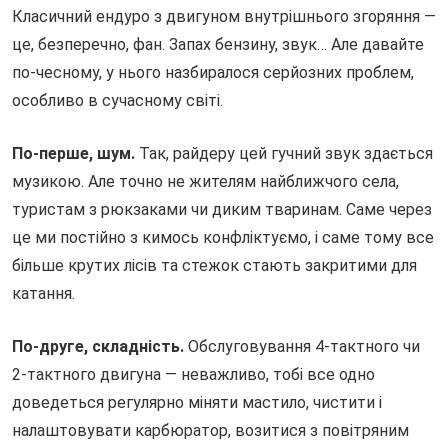
Класичний ендуро з двигуном внутрішнього згоряння —
це, безперечно, фан. Запах бензину, звук… Але давайте
по-чесному, у нього назбиралося серйозних проблем,
особливо в сучасному світі.
По-перше, шум.
Так, райдеру цей гучний звук здається
музикою. Але точно не жителям найближчого села,
туристам з рюкзаками чи диким тваринам. Саме через
це ми постійно з кимось конфліктуємо, і саме тому все
більше крутих лісів та стежок стають закритими для
катання.
По-друге, складність.
Обслуговування 4-тактного чи
2-тактного двигуна — неважливо, тобі все одно
доведеться регулярно міняти мастило, чистити і
налаштовувати карбюратор, возитися з повітряним