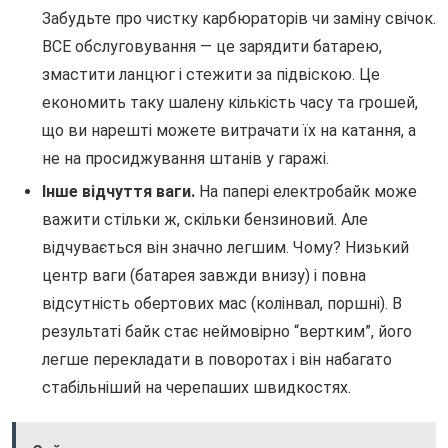
Забудьте про чистку карбюраторів чи заміну свічок.
ВСЕ обслуговування — це зарядити батарею,
змастити ланцюг і стежити за підвіскою. Це
економить таку шалену кількість часу та грошей,
що ви нарешті можете витрачати їх на катання, а
не на просиджування штанів у гаражі.
Інше відчуття ваги.
На папері електробайк може
важити стільки ж, скільки бензиновий. Але
відчувається він значно легшим. Чому? Низький
центр ваги (батарея завжди внизу) і повна
відсутність обертових мас (колінвал, поршні). В
результаті байк стає неймовірно “вертким”, його
легше перекладати в поворотах і він набагато
стабільніший на черепаших швидкостях.