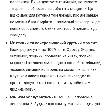
велосипед. Ви не дратуєте грибників, не лякаєте
тварин і не збираєте на себе гнів місцевих. Це
відкриває для катання такі локації, про які раніше
не можна було й мріяти — приміські ліси, парки, де
поява бензинового байка миттєво б призвела до
скандалу.
Миттєвий та контрольований крутний момент.
Електродвигун — це 100% тяги. Одразу. Жодних
затримок, жодних “провалів” на низах, жодної
мороки зі зчепленням. Це дає просто божевільний,
ідеально лінійний контроль на складних ділянках.
Круті кам’янисті підйоми? Слизькі колоди? Ви
просто дозуєте газ і повзете вгору, ніби ви —
людина-павук.
Мінімум обслуговування.
Ось це — справжня
революція. Забудьте про заміну мастила в двигуні.