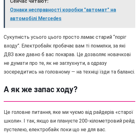
Сейчас читают:
Ознаки несправності коробки "автомат" на
автомобілі Mercedes
Сукупність усього цього просто ламає старий “поріг
входу”. Електробайк пробачає вам ті помилки, за які
ДВЗ вже давно б вас покарав. Це дозволяє новачкові
не думати про те, як не заглухнути, а одразу
зосередитись на головному — на техніці їзди та балансі.
А як же запас ходу?
Це головне питання, яке ми чуємо від райдерів «старої
школи». І так, якщо ви плануєте 200-кілометровий рейд
пустелею, електробайк поки що не для вас.