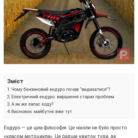
Зміст
Чому бензиновий ендуро почав “видихатися”?
Електричний ендуро: вирішення старих проблем
А як же запас ходу?
Висновок: майбутнє вже тут
Ендуро — це ціла філософія. Це ніколи не було просто
«класом мотоцикла». Це радше квиток туди, де