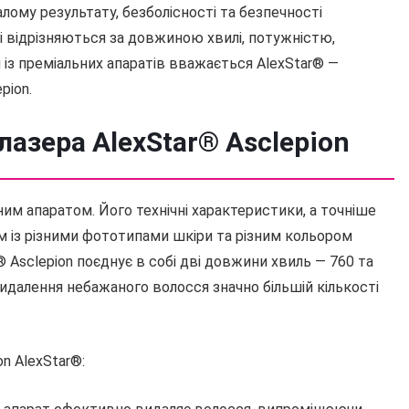
лому результату, безболісності та безпечності
кі відрізняються за довжиною хвилі, потужністю,
із преміальних апаратів вважається AlexStar® —
pion.
азера AlexStar® Asclepion
ним апаратом. Його технічні характеристики, а точніше
м із різними фототипами шкіри та різним кольором
 Asclepion поєднує в собі дві довжини хвиль — 760 та
далення небажаного волосся значно більшій кількості
n AlexStar®: