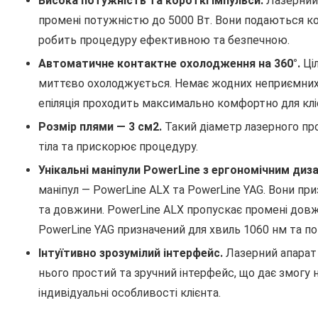
Висока потужність та короткі імпульси.
Лазерний
промені потужністю до 5000 Вт. Вони подаються к
робить процедуру ефективною та безпечною.
Автоматичне контактне охолодження на 360°.
Ціл
миттєво охолоджується. Немає жодних неприємних ві
епіляція проходить максимально комфортно для клі
Розмір плями — 3 см2.
Такий діаметр лазерного пр
тіла та прискорює процедуру.
Унікальні маніпули PowerLine з ергономічним диз
маніпул — PowerLine ALX та PowerLine YAG. Вони пр
та довжини. PowerLine ALX пропускає промені довж
PowerLine YAG призначений для хвиль 1060 нм та по
Інтуїтивно зрозумілий інтерфейс.
Лазерний апарат
нього простий та зручний інтерфейс, що дає змогу
індивідуальні особливості клієнта.