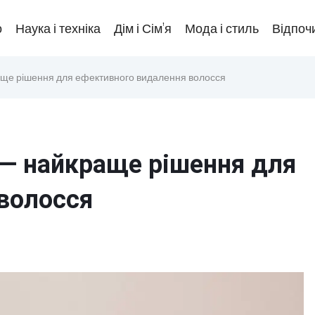
о
Наука і техніка
Дім і Сім’я
Мода і стиль
Відпочи
ще рішення для ефективного видалення волосся
— найкраще рішення для
волосся