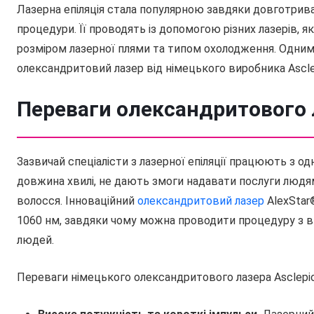
Лазерна епіляція стала популярною завдяки довготрива
процедури. Її проводять із допомогою різних лазерів, я
розміром лазерної плями та типом охолодження. Одним 
олександритовий лазер від німецького виробника Ascle
Переваги олександритового л
Зазвичай спеціалісти з лазерної епіляції працюють з од
довжина хвилі, не дають змоги надавати послуги людя
волосся. Інноваційний
олександритовий лазер
AlexStar®
1060 нм, завдяки чому можна проводити процедуру з ви
людей.
Переваги німецького олександритового лазера Asclepio