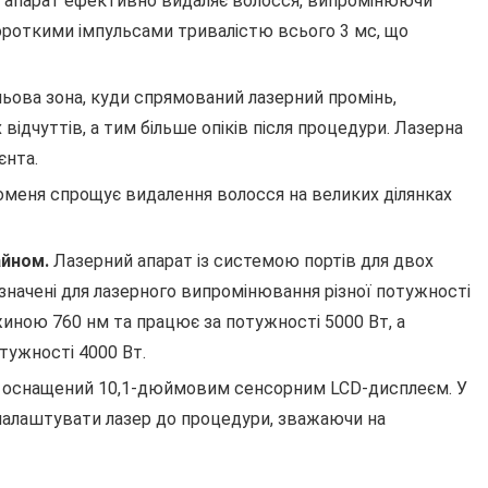
 апарат ефективно видаляє волосся, випромінюючи
ороткими імпульсами тривалістю всього 3 мс, що
ьова зона, куди спрямований лазерний промінь,
дчуттів, а тим більше опіків після процедури. Лазерна
єнта.
оменя спрощує видалення волосся на великих ділянках
айном.
Лазерний апарат із системою портів для двох
изначені для лазерного випромінювання різної потужності
иною 760 нм та працює за потужності 5000 Вт, а
тужності 4000 Вт.
 оснащений 10,1-дюймовим сенсорним LCD-дисплеєм. У
 налаштувати лазер до процедури, зважаючи на