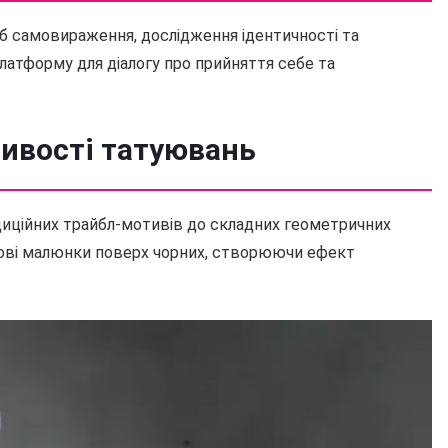
іб самовираження, дослідження ідентичності та
платформу для діалогу про прийняття себе та
ливості татуювань
радиційних трайбл-мотивів до складних геометричних
орові малюнки поверх чорних, створюючи ефект