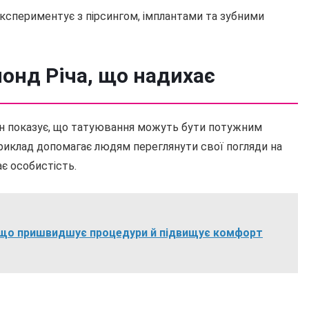
кспериментує з пірсингом, імплантами та зубними
онд Річа, що надихає
 Він показує, що татуювання можуть бути потужним
риклад допомагає людям переглянути свої погляди на
ає особистість.
, що пришвидшує процедури й підвищує комфорт