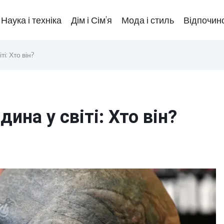
Наука і техніка
Дім і Сім’я
Мода і стиль
Відпочино
і: Хто він?
ина у світі: Хто він?