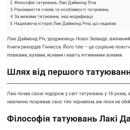
Філософія татуювань Лакі Даймонд Річа
Різноманіття стилів та особливості татуювань
За межами татуювань: інші модифікації
Надихаюча історія Лакі Даймонд Річа, що надихає
Лакі Даймонд Річ, уродженець Нової Зеландії, визнани
Книги рекордів Гіннесса. Його тіло – це суцільне полот
повіками, вухами, яснами і навіть інтимними зонами.
Шлях від першого татуюванн
Лакі почав свою подорож у світ татуювань у 16 років, 
невпинно покривав своє тіло чорнилом, аж поки не обі
Філософія татуювань Лакі Д