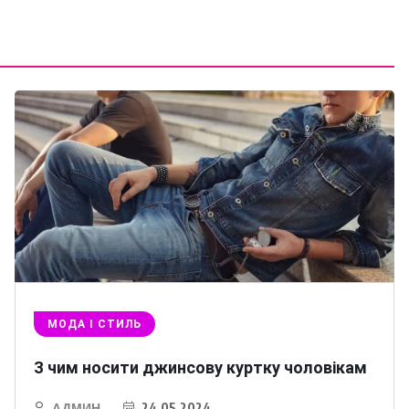
МОДА І СТИЛЬ
З чим носити джинсову куртку чоловікам
АДМИН
24.05.2024