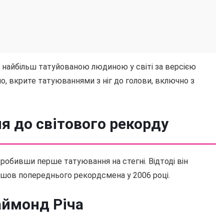
й найбільш татуйованою людиною у світі за версією
но, вкрите татуюваннями з ніг до голови, включно з
я до світового рекорду
зробивши перше татуювання на стегні. Відтоді він
йшов попереднього рекордсмена у 2006 році.
аймонд Річа