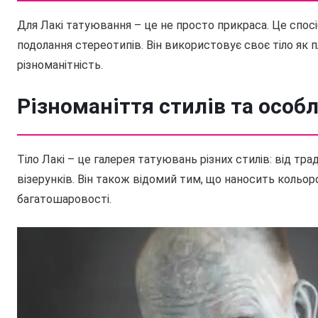
Для Лакі татуювання – це не просто прикраса. Це спос
подолання стереотипів. Він використовує своє тіло як 
різноманітність.
Різноманіття стилів та особ
Тіло Лакі – це галерея татуювань різних стилів: від т
візерунків. Він також відомий тим, що наносить коль
багатошаровості.