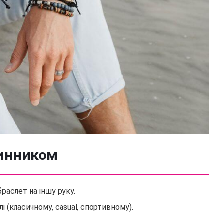
динником
раслет на іншу руку.
і (класичному, casual, спортивному).