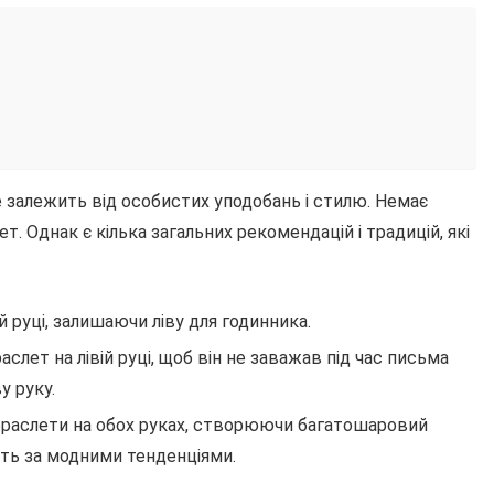
е залежить від особистих уподобань і стилю. Немає
т. Однак є кілька загальних рекомендацій і традицій, які
 руці, залишаючи ліву для годинника.
лет на лівій руці, щоб він не заважав під час письма
у руку.
браслети на обох руках, створюючи багатошаровий
ить за модними тенденціями.