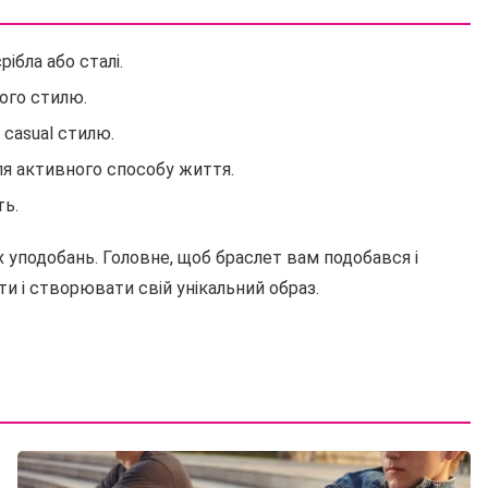
рібла або сталі.
ого стилю.
 casual стилю.
ля активного способу життя.
ть.
х уподобань. Головне, щоб браслет вам подобався і
и і створювати свій унікальний образ.