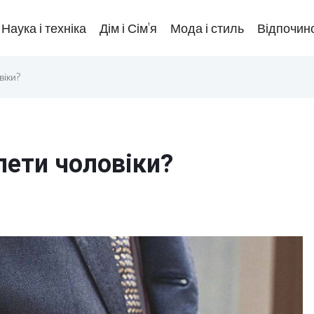
Наука і техніка
Дім і Сім’я
Мода і стиль
Відпочино
віки?
лети чоловіки?