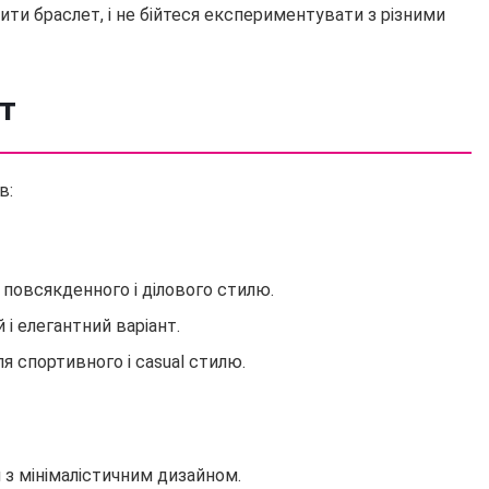
ити браслет, і не бійтеся експериментувати з різними
т
в:
 повсякденного і ділового стилю.
 і елегантний варіант.
я спортивного і casual стилю.
 з мінімалістичним дизайном.