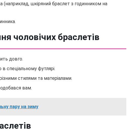
а (наприклад, шкіряний браслет з годинником на
инника.
ня чоловічих браслетів
ить довго.
о в спеціальному футлярі.
різними стилями та матеріалами.
подобався вам.
льну пару на зиму
аслетів