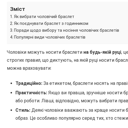
Зміст
Як вибрати чоловічий браслет
Як поєднувати браслет з годинником
Поради щодо вибору та носіння чоловічих браслетів
Популярні види чоловічих браслетів
Чоловіки можуть носити браслети
на будь-якій руці
, ц
строгих правил, що диктують, на якій руці носити брасле
можна враховувати:
Традиційно:
За етикетом, браслети носять на правій
Практичність:
Якщо ви правша, зручніше носити брас
або роботи. Лівші, відповідно, можуть вибрати прав
Стиль:
Деякі чоловіки вважають за краще носити 
образ. Це особливо популярно серед тих, хто стеж