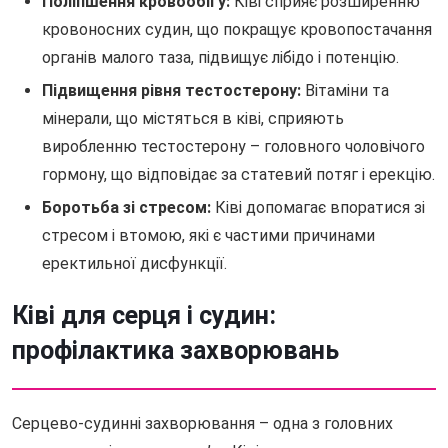
Поліпшення кровообігу:
Ківі сприяє розширенню
кровоносних судин, що покращує кровопостачання
органів малого таза, підвищує лібідо і потенцію.
Підвищення рівня тестостерону:
Вітаміни та
мінерали, що містяться в ківі, сприяють
виробленню тестостерону – головного чоловічого
гормону, що відповідає за статевий потяг і ерекцію.
Боротьба зі стресом:
Ківі допомагає впоратися зі
стресом і втомою, які є частими причинами
еректильної дисфункції.
Ківі для серця і судин:
профілактика захворювань
Серцево-судинні захворювання – одна з головних