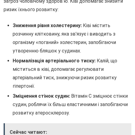
загроз чоловічому здоров’ю. Ківі допомагає знизити
ризик їхнього розвитку:
Зниження рівня холестерину:
Ківі містить
розчинну клітковину, яка зв’язує і виводить з
організму «поганий» холестерин, запобігаючи
утворенню бляшок у судинах.
Нормалізація артеріального тиску:
Калій, що
міститься в ківі, допомагає регулювати
артеріальний тиск, знижуючи ризик розвитку
гіпертонії.
Зміцнення стінок судин:
Вітамін С зміцнює стінки
судин, роблячи їх більш еластичними і запобігаючи
розвитку атеросклерозу.
Сейчас читают: