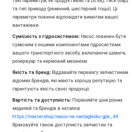
такі параметри, як продуктивність (л/хв), тиск (бар)
та тип приводу (ремінний, шестерний тощо). Ці
параметри повинні відповідати вимогам вашої
вантажівки.
Сумісність з гідросистемою:
Насос повинен бути
сумісним з іншими компонентами гідросистеми
вашого транспортного засобу, включаючи шланги,
резервуар та кермовий механізм.
Якість та бренд:
Віддавайте перевагу запчастинам
відомих брендів, які мають хорошу репутацію та
гарантують якість своєї продукції.
Вартість та доступність:
Порівняйте ціни різних
моделей та брендів в каталозі
https://master.shop/nasos-na-vantaghivku-gpk_44
.
Враховуйте також доступність запчастин та