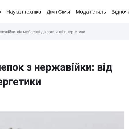
о
Наука і техніка
Дім і Сім’я
Мода і стиль
Відпочи
ржавійки: від меблевої до сонячної енергетики
лепок з нержавійки: від
ергетики