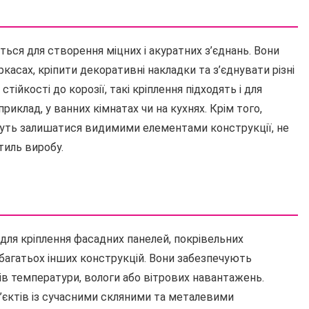
ься для створення міцних і акуратних з’єднань. Вони
асах, кріпити декоративні накладки та з’єднувати різні
тійкості до корозії, такі кріплення підходять і для
риклад, у ванних кімнатах чи на кухнях. Крім того,
жуть залишатися видимими елементами конструкції, не
тиль виробу.
для кріплення фасадних панелей, покрівельних
і багатьох інших конструкцій. Вони забезпечують
адів температури, вологи або вітрових навантажень.
’єктів із сучасними скляними та металевими