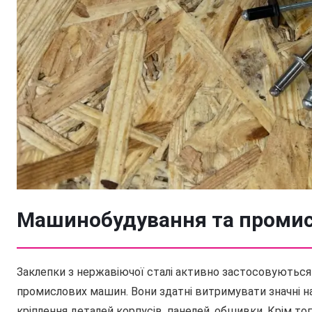
Машинобудування та промис
Заклепки з нержавіючої сталі активно застосовуються 
промислових машин. Вони здатні витримувати значні на
кріплення деталей корпусів, панелей, обшивки. Крім тог